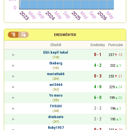


EREDMÉNYEK
Ellenfél
Eredmény
Pontszám
Ehli keyif tekel
0 - 1
237
-15
(158)
theberg
4 - 2
232
5
(185)
marietta66
0 - 3
253
-21
(234)
avi3664
4 - 0
229
24
(262)
Yo mero
6 - 0
199
30
(259)
THSGH
2 - 2
196
3
(248)
dimkouts
2 - 2
193
3
(247)
Roby1957
0 - 2
213
-20