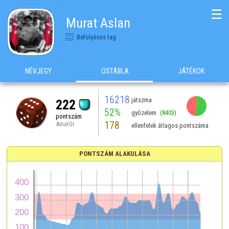
☰
Murat Aslan
Befolyásos tag
NÉVJEGY
OSTÁBLA
JÁTÉKOK
16218
játszma
222
52%
győzelem
(8403)
pontszám
178
Amatőr
ellenfelek átlagos pontszáma
PONTSZÁM ALAKULÁSA