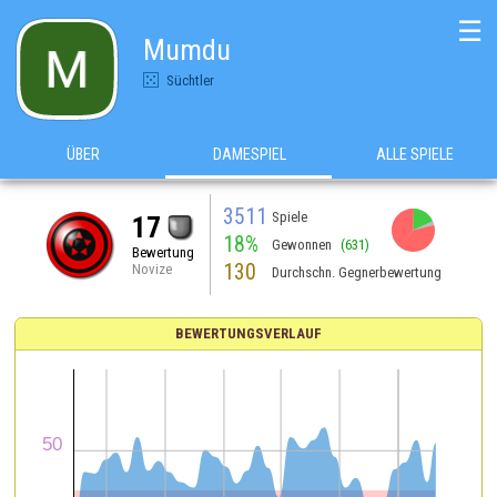
☰
Mumdu
Süchtler
ÜBER
DAMESPIEL
ALLE SPIELE
3511
Spiele
17
18%
Gewonnen
(631)
Bewertung
130
Novize
Durchschn. Gegnerbewertung
BEWERTUNGSVERLAUF