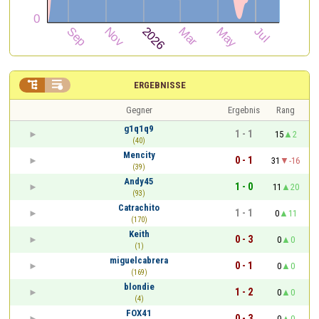


ERGEBNISSE
Gegner
Ergebnis
Rang
g1q1q9
1 - 1
15
2
(40)
Mencity
0 - 1
31
-16
(39)
Andy45
1 - 0
11
20
(93)
Catrachito
1 - 1
0
11
(170)
Keith
0 - 3
0
0
(1)
miguelcabrera
0 - 1
0
0
(169)
blondie
1 - 2
0
0
(4)
FOX41
0 - 3
0
0