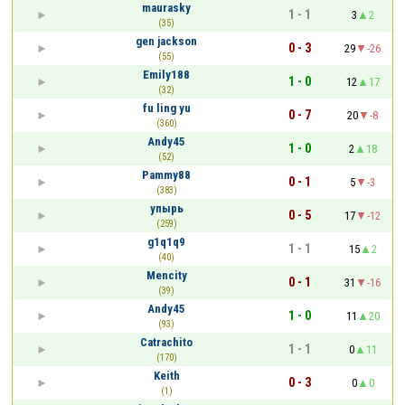
maurasky
1 - 1
3
2
(35)
gen jackson
0 - 3
29
-26
(55)
Emily188
1 - 0
12
17
(32)
fu ling yu
0 - 7
20
-8
(360)
Andy45
1 - 0
2
18
(52)
Pammy88
0 - 1
5
-3
(383)
упырь
0 - 5
17
-12
(259)
g1q1q9
1 - 1
15
2
(40)
Mencity
0 - 1
31
-16
(39)
Andy45
1 - 0
11
20
(93)
Catrachito
1 - 1
0
11
(170)
Keith
0 - 3
0
0
(1)