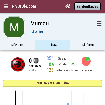
FlyOrDie.com


Bejelentkezés
Mumdu
☰
Addikt
NÉVJEGY
DÁMA
JÁTÉKOK
3541
játszma
0
18%
győzelem
(634)
pontszám
126
Újonc
ellenfelek átlagos pontszáma
PONTSZÁM ALAKULÁSA