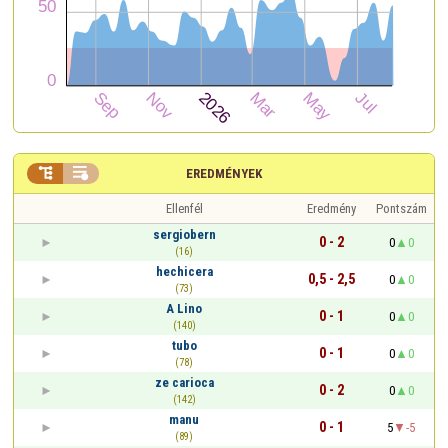


EREDMÉNYEK
Ellenfél
Eredmény
Pontszám
sergiobern
0 - 2
0
0
(16)
hechicera
0,5 - 2,5
0
0
(73)
A Lino
0 - 1
0
0
(140)
tubo
0 - 1
0
0
(78)
ze carioca
0 - 2
0
0
(142)
manu
0 - 1
5
-5
(89)