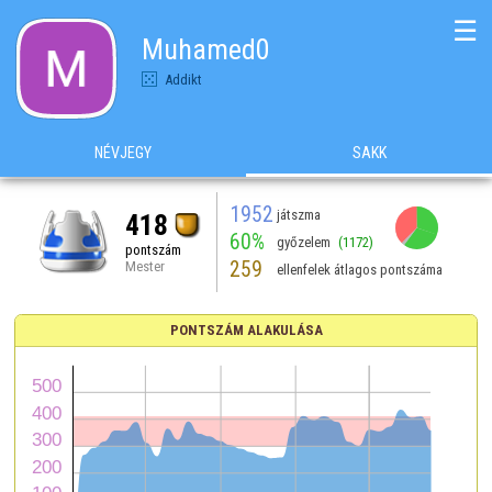
☰
Muhamed0
Addikt
NÉVJEGY
SAKK
1952
játszma
418
60%
győzelem
(1172)
pontszám
259
Mester
ellenfelek átlagos pontszáma
PONTSZÁM ALAKULÁSA