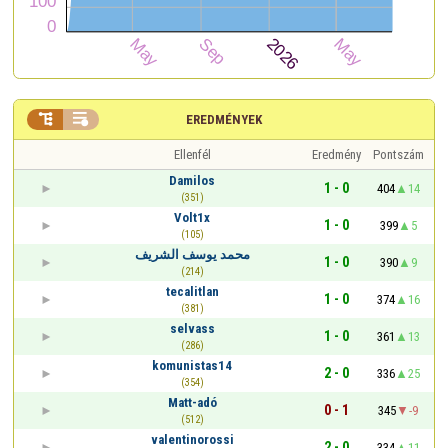


EREDMÉNYEK
Ellenfél
Eredmény
Pontszám
Damilos
1 - 0
404
14
(351)
Volt1x
1 - 0
399
5
(105)
محمد يوسف الشريف
1 - 0
390
9
(214)
tecalitlan
1 - 0
374
16
(381)
selvass
1 - 0
361
13
(286)
komunistas14
2 - 0
336
25
(354)
Matt-adó
0 - 1
345
-9
(512)
valentinorossi
2 - 0
334
11