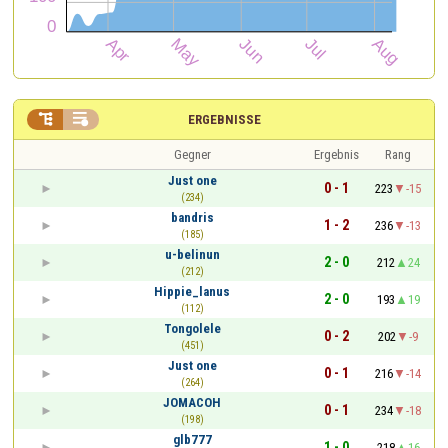


ERGEBNISSE
Gegner
Ergebnis
Rang
Just one
0 - 1
223
-15
(234)
bandris
1 - 2
236
-13
(185)
u-belinun
2 - 0
212
24
(212)
Hippie_lanus
2 - 0
193
19
(112)
Tongolele
0 - 2
202
-9
(451)
Just one
0 - 1
216
-14
(264)
JOMACOH
0 - 1
234
-18
(198)
glb777
1 - 0
218
16