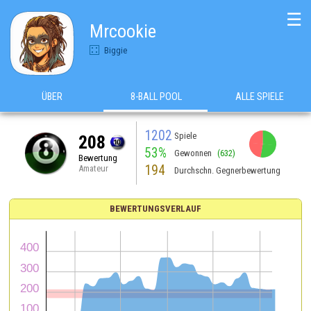
☰
Mrcookie
Biggie
ÜBER
8-BALL POOL
ALLE SPIELE
1202
Spiele
208
53%
Gewonnen
(632)
Bewertung
194
Amateur
Durchschn. Gegnerbewertung
BEWERTUNGSVERLAUF