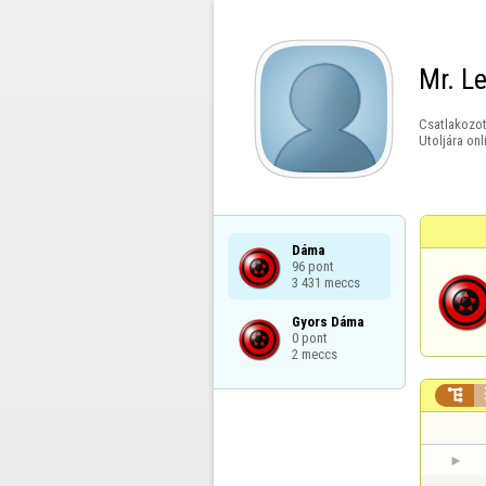
Mr. L
Csatlakozot
Utoljára onl
Dáma

96 pont

3 431 meccs
Gyors Dáma

0 pont

2 meccs
