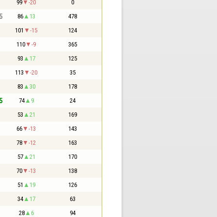
99
-20
0
5
86
13
478
101
-15
124
110
-9
365
93
17
125
113
-20
35
83
30
178
5
74
9
24
53
21
169
66
-13
143
78
-12
163
57
21
170
70
-13
138
51
19
126
34
17
63
28
6
94