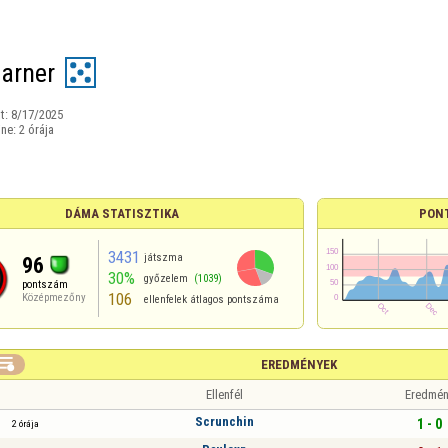
earner
t:
8/17/2025
ine:
2 órája
DÁMA STATISZTIKA
PON
3431
játszma
96
30%
győzelem
(1039)
pontszám
106
Középmezőny
ellenfelek átlagos pontszáma

EREDMÉNYEK
Ellenfél
Eredmén
Scrunchin
1 - 0
2 órája