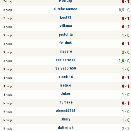
Pauloxp
0 - 1
Tegnap
Gitche Gumee
0,5 - 0,
2 napja
kost73
0 - 1
2 napja
villamo
0 - 2
3 napja
pistolita
1 - 0
3 napja
fz1dm5
0 - 1
3 napja
maperò
2 - 0
3 napja
realcaracas
1,5 - 0,
3 napja
Salvador650
1 - 0
3 napja
zineb 16
0 - 1
4 napja
Betico
0 - 1
4 napja
Joker
1 - 0
4 napja
Tumeke
0 - 1
5 napja
Ahmed0745
1 - 0
5 napja
Jhuly
1 - 0
5 napja
daftmitch
2 - 2
5 napja