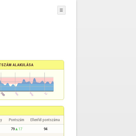
☰
TSZÁM ALAKULÁSA
y
Pontszám
Ellenfél pontszáma
79
17
94