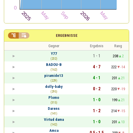


ERGEBNISSE
Gegner
Ergebnis
Rang
Y77
1 - 1
208
2
(232)
BADOU-B
4 - 7
222
-14
(162)
piramide13
4 - 1
201
21
(229)
dolly-baby
0 - 2
220
-19
(295)
Plomo
1 - 0
199
21
(315)
Darens
1 - 2
214
-15
(141)
Virtud dama
1 - 0
201
13
(142)
Amca
0,5 - 1,5
209
-8