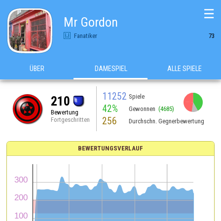
☰
Mr Gordon
Fanatiker
73
ÜBER
DAMESPIEL
ALLE SPIELE
11252
Spiele
210
42%
Gewonnen
(4685)
Bewertung
256
Fortgeschritten
Durchschn. Gegnerbewertung
BEWERTUNGSVERLAUF