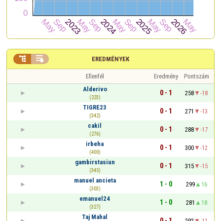


EREDMÉNYEK
Ellenfél
Eredmény
Pontszám
Alderivo
0 - 1
258
-18
(223)
TIGRE23
0 - 1
271
-13
(342)
cakil
0 - 1
288
-17
(276)
irbeha
0 - 1
300
-12
(400)
gambirstasiun
0 - 1
315
-15
(345)
manuel ancieta
1 - 0
299
16
(303)
emanuel24
1 - 0
281
18
(327)
Taj Mahal
0 - 1
292
-11