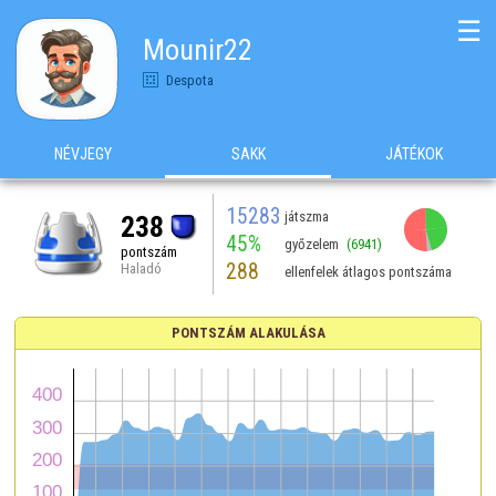
☰
Mounir22
Despota
NÉVJEGY
SAKK
JÁTÉKOK
15283
játszma
238
45%
győzelem
(6941)
pontszám
288
Haladó
ellenfelek átlagos pontszáma
PONTSZÁM ALAKULÁSA