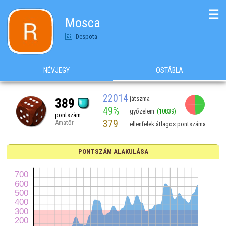
☰
Mosca
Despota
NÉVJEGY
OSTÁBLA
22014
játszma
389
49%
győzelem
(10839)
pontszám
379
Amatőr
ellenfelek átlagos pontszáma
PONTSZÁM ALAKULÁSA