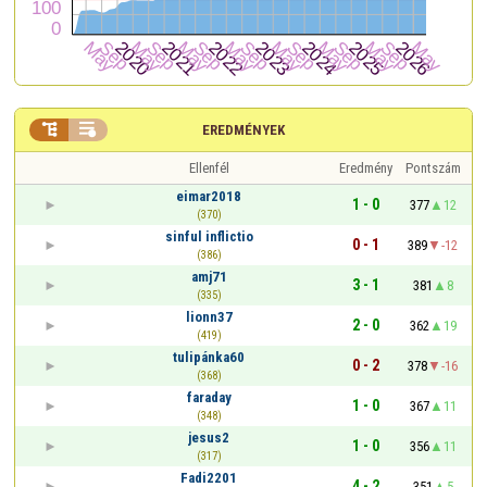


EREDMÉNYEK
Ellenfél
Eredmény
Pontszám
eimar2018
1 - 0
377
12
(370)
sinful inflictio
0 - 1
389
-12
(386)
amj71
3 - 1
381
8
(335)
lionn37
2 - 0
362
19
(419)
tulipánka60
0 - 2
378
-16
(368)
faraday
1 - 0
367
11
(348)
jesus2
1 - 0
356
11
(317)
Fadi2201
4 - 2
351
5