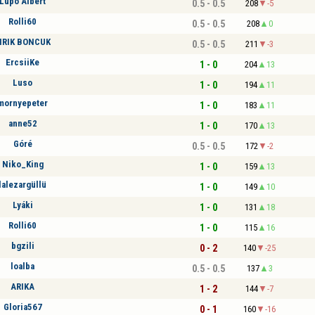
Lupo Albert
0.5 - 0.5
208
-5
Rolli60
0.5 - 0.5
208
0
IRIK BONCUK
0.5 - 0.5
211
-3
ErcsiiKe
1 - 0
204
13
Luso
1 - 0
194
11
mornyepeter
1 - 0
183
11
anne52
1 - 0
170
13
Góré
0.5 - 0.5
172
-2
Niko_King
1 - 0
159
13
lalezargüllü
1 - 0
149
10
Lyáki
1 - 0
131
18
Rolli60
1 - 0
115
16
bgzili
0 - 2
140
-25
loalba
0.5 - 0.5
137
3
ARIKA
1 - 2
144
-7
Gloria567
0 - 1
160
-16