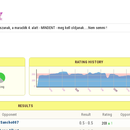
szanak, a maradék 4. alatt - MINDENT - meg kell oldjanak.....Nem semmi !
RATING HISTORY
ting
RESULTS
Opponent
Result
Rating
Oppon
Sancho007
0.5 - 0.5
203
1