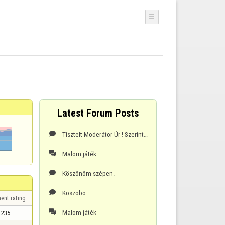
☰
Latest Forum Posts
Tisztelt Moderátor Úr ! Szerintem jobb lenne,ha nem lennének láthatóak az eddigi elért eredményeink

Malom játék

Köszönöm szépen.

Köszöbö

ent rating
Malom játék

235