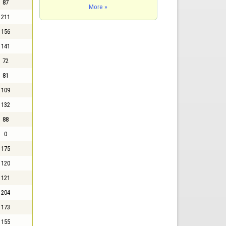
87
More »
211
156
141
72
81
109
132
88
0
175
120
121
204
173
155