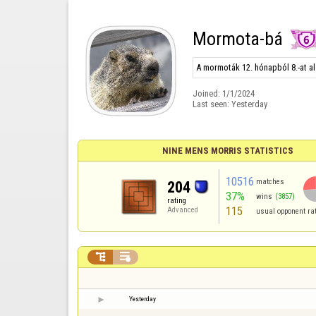
Mormota-bá
A mormoták 12. hónapból 8.-at al
Joined:
1/1/2024
Last seen:
Yesterday
NINE MENS MORRIS STATISTICS
10516
matches
204
37%
wins
(3857)
rating
115
Advanced
usual opponent ra


Yesterday