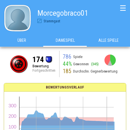
☰
Morcegobraco01
Stammgast
ÜBER
DAMESPIEL
ALLE SPIELE
786
Spiele
174
44%
Gewonnen
(345)
Bewertung
185
Fortgeschritten
Durchschn. Gegnerbewertung
BEWERTUNGSVERLAUF