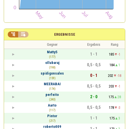


ERGEBNISSE
Gegner
Ergebnis
Rang
Matty5
1 - 1
185
-1
(177)
ollubaraj
0,5 - 0,5
184
1
(198)
spidigonsales
0 - 1
202
-18
(159)
MEERABAI
0,5 - 0,5
203
-1
(174)
perfeito
2 - 0
175
28
(240)
Aarto
0,5 - 0,5
178
-3
(117)
Pintor
1 - 1
175
3
(217)
roberto009
1 - 1
173
2