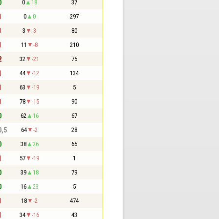
0
0
18
37
1
0
0
297
1
3
-3
80
1
11
-8
210
2
32
-21
75
1
44
-12
134
1
63
-19
5
1
78
-15
90
0
62
16
67
0,5
64
-2
28
0
38
26
65
1
57
-19
1
0
39
18
79
0
16
23
5
1
18
-2
474
1
34
-16
43