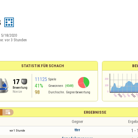
8
:
5/18/2020
ne:
vor 3 Stunden
STATISTIK FÜR SCHACH
BE
11125
Spiele
17
41%
Gewonnen
(4548)
Bewertung
98
Novize
Durchschn. Gegnerbewertung

ERGEBNISSE
Gegner
Ergeb
ttrr
1 - 
vor 1 Stunde