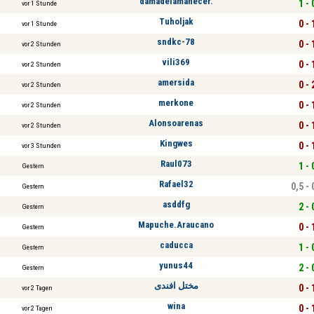
damadelamanecer.
1 - 
vor 1 Stunde
Tuholjak
0 - 
vor 1 Stunde
sndkc-78
0 - 
vor 2 Stunden
vili369
0 - 
vor 2 Stunden
amersida
0 - 
vor 2 Stunden
merkone
0 - 
vor 2 Stunden
Alonsoarenas
0 - 
vor 2 Stunden
Kingwes
0 - 
vor 3 Stunden
Raul073
1 - 
Gestern
Rafael32
0,5 - 
Gestern
asddfg
2 - 
Gestern
Mapuche.Araucano
0 - 
Gestern
caducca
1 - 
Gestern
yunus44
2 - 
Gestern
مختل افندى
0 - 
vor 2 Tagen
wina
0 - 
vor 2 Tagen