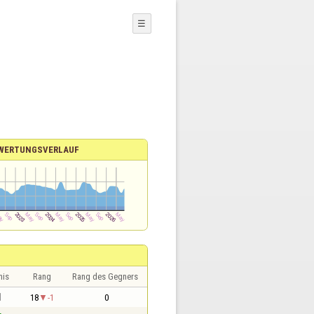
☰
WERTUNGSVERLAUF
nis
Rang
Rang des Gegners
1
18
-1
0