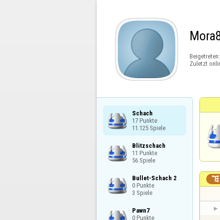
Mora
Beigetreten
Zuletzt onli
Schach

17 Punkte

11.125 Spiele
Blitzschach

11 Punkte

56 Spiele
Bullet-Schach 2


0 Punkte

3 Spiele
Pawn7

0 Punkte
