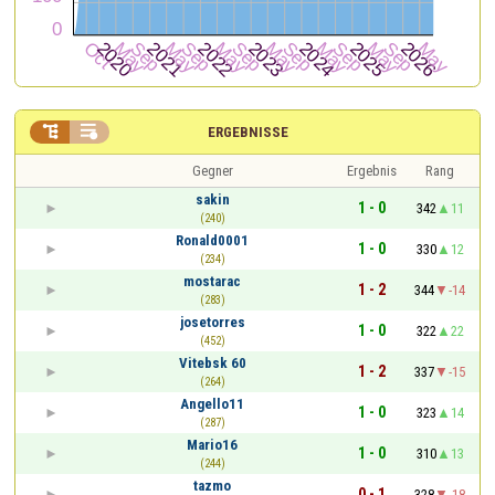


ERGEBNISSE
Gegner
Ergebnis
Rang
sakin
1 - 0
342
11
(240)
Ronald0001
1 - 0
330
12
(234)
mostarac
1 - 2
344
-14
(283)
josetorres
1 - 0
322
22
(452)
Vitebsk 60
1 - 2
337
-15
(264)
Angello11
1 - 0
323
14
(287)
Mario16
1 - 0
310
13
(244)
tazmo
0 - 1
328
-18