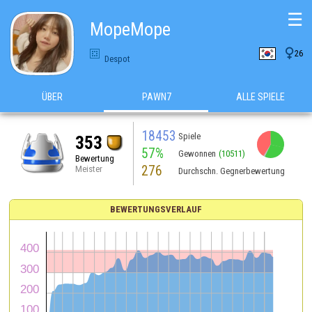
☰
MopeMope

26
Despot
ÜBER
PAWN7
ALLE SPIELE
18453
Spiele
353
57%
Gewonnen
(10511)
Bewertung
276
Meister
Durchschn. Gegnerbewertung
BEWERTUNGSVERLAUF