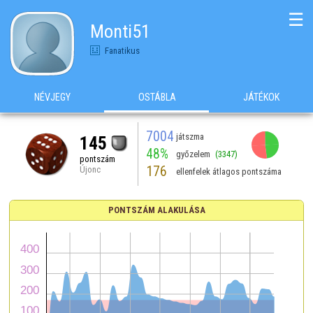
☰
Monti51
Fanatikus
NÉVJEGY
OSTÁBLA
JÁTÉKOK
7004
játszma
145
48%
győzelem
(3347)
pontszám
176
Újonc
ellenfelek átlagos pontszáma
PONTSZÁM ALAKULÁSA