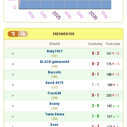


EREDMÉNYEK
Ellenfél
Eredmény
Pontszám
Roby1957
0 - 2
161
-16
(161)
BLACK-gammon64
0 - 2
176
-15
(193)
Baccolo
0 - 1
188
-12
(199)
david-0973
1 - 1
189
-1
(167)
Frusti40
0 - 1
200
-11
(220)
brainy
2 - 0
182
18
(220)
Tante Emma
1 - 0
167
15
(250)
kven
1 - 2
173
-6