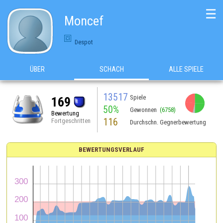
☰
Moncef
Despot
ÜBER
SCHACH
ALLE SPIELE
13517
Spiele
169
50%
Gewonnen
(6758)
Bewertung
116
Fortgeschritten
Durchschn. Gegnerbewertung
BEWERTUNGSVERLAUF