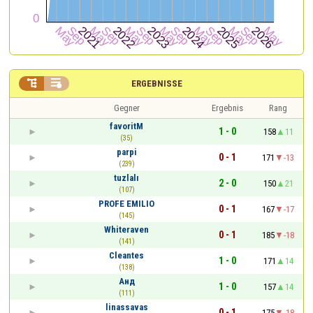


ERGEBNISSE
Gegner
Ergebnis
Rang
favoritM
1 - 0
158
11
(35)
parpi
0 - 1
171
-13
(239)
tuzlalı
2 - 0
150
21
(107)
PROFE EMILIO
0 - 1
167
-17
(145)
Whiteraven
0 - 1
185
-18
(141)
Cleantes
1 - 0
171
14
(138)
Анд
1 - 0
157
14
(111)
linassavas
0 - 1
175
-18