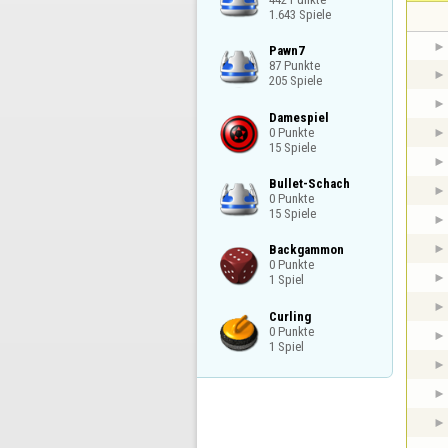
1.643 Spiele
Pawn7

87 Punkte

205 Spiele
Damespiel

0 Punkte

15 Spiele
Bullet-Schach

0 Punkte

15 Spiele
Backgammon

0 Punkte

1 Spiel
Curling

0 Punkte

1 Spiel