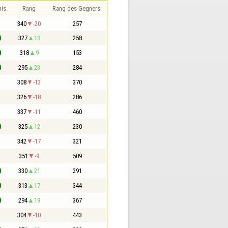
nis
Rang
Rang des Gegners
1
340
-20
257
0
327
13
258
0
318
9
153
0
295
23
284
1
308
-13
370
1
326
-18
286
1
337
-11
460
0
325
12
230
1
342
-17
321
1
351
-9
509
0
330
21
291
0
313
17
344
0
294
19
367
1
304
-10
443