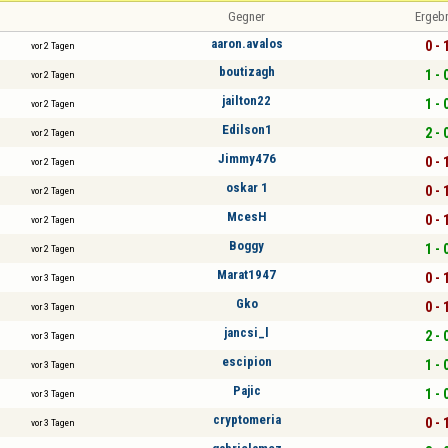
Gegner
Ergeb
aaron.avalos
0 - 
vor 2 Tagen
boutizagh
1 - 
vor 2 Tagen
jailton22
1 - 
vor 2 Tagen
Edilson1
2 - 
vor 2 Tagen
Jimmy476
0 - 
vor 2 Tagen
oskar 1
0 - 
vor 2 Tagen
McesH
0 - 
vor 2 Tagen
Boggy
1 - 
vor 2 Tagen
Marat1947
0 - 
vor 3 Tagen
Gko
0 - 
vor 3 Tagen
jancsi_l
2 - 
vor 3 Tagen
escipion
1 - 
vor 3 Tagen
Pajic
1 - 
vor 3 Tagen
cryptomeria
0 - 
vor 3 Tagen