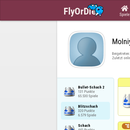

Spiele
Molni
Beigetreten
Zuletzt onli
Bullet-Schach 2

131 Punkte

65.530 Spiele
Blitzschach

320 Punkte

6.579 Spiele
Schach


442 Punkte
