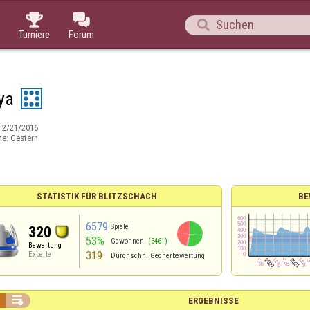



Turniere
Forum
ya
:
2/21/2016
ne:
Gestern
STATISTIK FÜR BLITZSCHACH
BE
6579
Spiele
320
53%
Gewonnen
(3461)
Bewertung
319
Experte
Durchschn. Gegnerbewertung

ERGEBNISSE