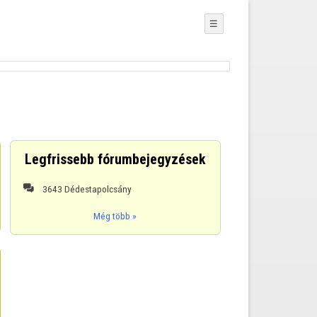
☰
Legfrissebb fórumbejegyzések
3643 Dédestapolcsány

Még több »