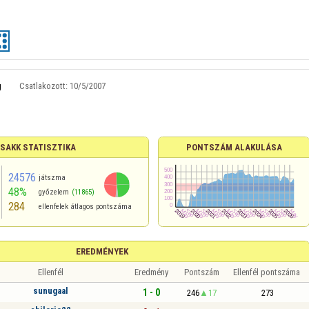
g
Csatlakozott:
10/5/2007
 SAKK STATISZTIKA
PONTSZÁM ALAKULÁSA
24576
játszma
48%
győzelem
(11865)
284
ellenfelek átlagos pontszáma
EREDMÉNYEK
Ellenfél
Eredmény
Pontszám
Ellenfél pontszáma
sunugaal
1 - 0
246
17
273