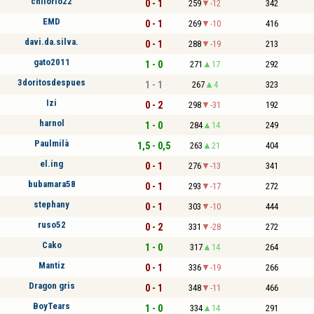
chilorio22
0 - 1
259
-12
342
EMD
0 - 1
269
-10
416
davi.da.silva.
0 - 1
288
-19
213
gato2011
1 - 0
271
17
292
3doritosdespues
1 - 1
267
4
323
Izi
0 - 2
298
-31
192
harnol
1 - 0
284
14
249
Paulmilà
1,5 - 0,5
263
21
404
el.ing
0 - 1
276
-13
341
bubamara58
0 - 1
293
-17
272
stephany
0 - 1
303
-10
444
ruso52
0 - 2
331
-28
272
Cako
1 - 0
317
14
264
Mantiz
0 - 1
336
-19
266
Dragon gris
0 - 1
348
-11
466
BoyTears
1 - 0
334
14
291