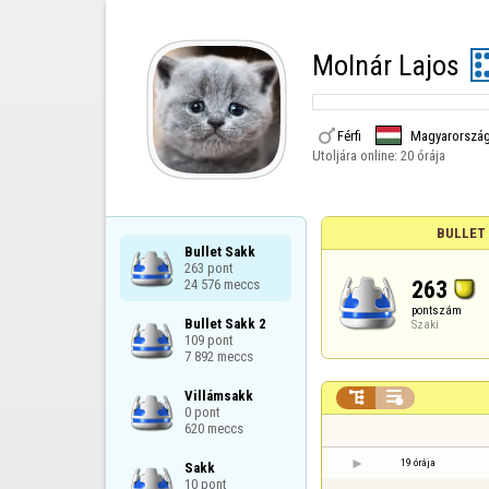
Molnár Lajos

Férfi
Magyarorszá
Utoljára online:
20 órája
BULLET
Bullet Sakk

263 pont

263
24 576 meccs
pontszám
Bullet Sakk 2

Szaki
109 pont

7 892 meccs
Villámsakk



0 pont

620 meccs
19 órája
Sakk

10 pont
