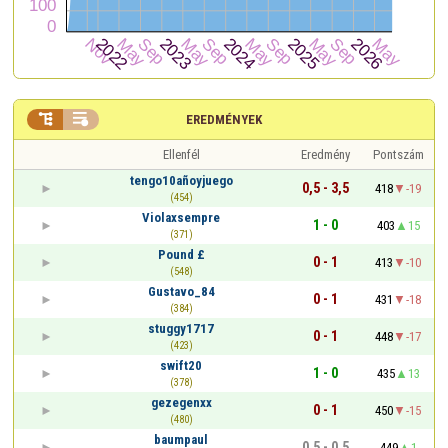


EREDMÉNYEK
Ellenfél
Eredmény
Pontszám
tengo10añoyjuego
0,5 - 3,5
418
-19
(454)
Violaxsempre
1 - 0
403
15
(371)
Pound £
0 - 1
413
-10
(548)
Gustavo_84
0 - 1
431
-18
(384)
stuggy1717
0 - 1
448
-17
(423)
swift20
1 - 0
435
13
(378)
gezegenxx
0 - 1
450
-15
(480)
baumpaul
0,5 - 0,5
449
1