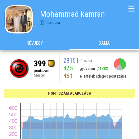
☰
Mohammad kamran
Despota
NÉVJEGY
DÁMA
28151
játszma
399
42%
győzelem
(11733)
pontszám
461
Mester
ellenfelek átlagos pontszáma
PONTSZÁM ALAKULÁSA