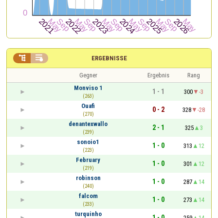


ERGEBNISSE
Gegner
Ergebnis
Rang
Monviso 1
1 - 1
300
-3
(263)
Ouafi
0 - 2
328
-28
(270)
denantexwallo
2 - 1
325
3
(239)
sonoio1
1 - 0
313
12
(223)
February
1 - 0
301
12
(219)
robinson
1 - 0
287
14
(240)
falcom
1 - 0
273
14
(233)
turquinho
1 - 0
259
14