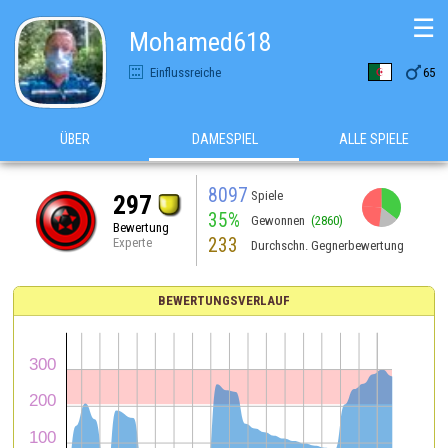
☰
Mohamed618

Einflussreiche
65
ÜBER
DAMESPIEL
ALLE SPIELE
8097
Spiele
297
35%
Gewonnen
(2860)
Bewertung
233
Experte
Durchschn. Gegnerbewertung
BEWERTUNGSVERLAUF