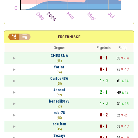


ERGEBNISSE
Gegner
Ergebnis
Rang
CHESSNA
0 - 1
58
-14
(93)
forint
0 - 1
75
-17
(64)
Carlos436
1 - 0
61
14
(28)
4bread
2 - 1
49
12
(82)
benedik073
1 - 0
31
18
(73)
robi78
0 - 2
52
-21
(95)
ede.kan
0 - 1
69
-17
(45)
Sezayi
0 - 1
88
-19