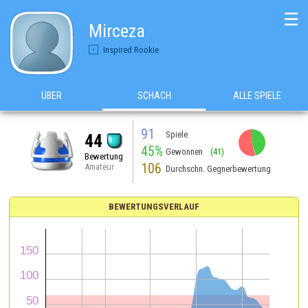
☰
Mirceza
Inspired Rookie
ÜBER
SCHACH
ALLE SPIELE
91
Spiele
44
45%
Gewonnen
(41)
Bewertung
106
Amateur
Durchschn. Gegnerbewertung
BEWERTUNGSVERLAUF