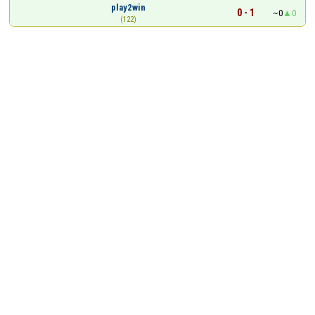
play2win
0 - 1
~0
0
(122)