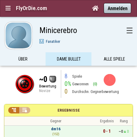
FlyOrDie.com


Anmelden
Minicerebro
☰
Fanatiker
ÜBER
DAME BULLET
ALLE SPIELE
8
Spiele
~0
0%
Gewonnen
(0)
Bewertung
0
Novize
Durchschn. Gegnerbewertung


ERGEBNISSE
Gegner
Ergebnis
Rang
dm16
0 - 1
~0
0
(152)