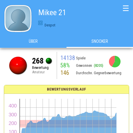
☰
Mikee 21
Despot
ÜBER
SNOOKER
14138
Spiele
268
58%
Gewonnen
(8205)
Bewertung
146
Amateur
Durchschn. Gegnerbewertung
BEWERTUNGSVERLAUF