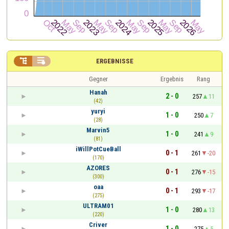


ERGEBNISSE
Gegner
Ergebnis
Rang
Hanah
2 - 0
257
11
(42)
yuryi
1 - 0
250
7
(28)
Marvin5
1 - 0
241
9
(81)
iWillPotCueBall
0 - 1
261
-20
(170)
AZORES
0 - 1
276
-15
(300)
oaa
0 - 1
293
-17
(275)
ULTRAM01
1 - 0
280
13
(220)
Criver
1 - 0
275
5