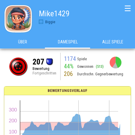
☰
Mike1429
Biggie
ÜBER
DAMESPIEL
ALLE SPIELE
1174
Spiele
207
44%
Gewonnen
(513)
Bewertung
206
Fortgeschritten
Durchschn. Gegnerbewertung
BEWERTUNGSVERLAUF