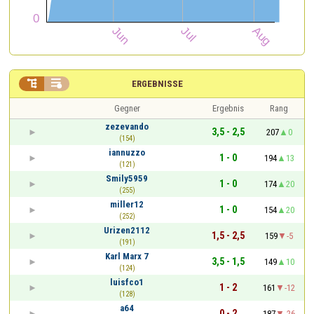


ERGEBNISSE
Gegner
Ergebnis
Rang
zezevando
3,5 - 2,5
207
0
(154)
iannuzzo
1 - 0
194
13
(121)
Smily5959
1 - 0
174
20
(255)
miller12
1 - 0
154
20
(252)
Urizen2112
1,5 - 2,5
159
-5
(191)
Karl Marx 7
3,5 - 1,5
149
10
(124)
luisfco1
1 - 2
161
-12
(128)
a64
0 - 2
187
-26