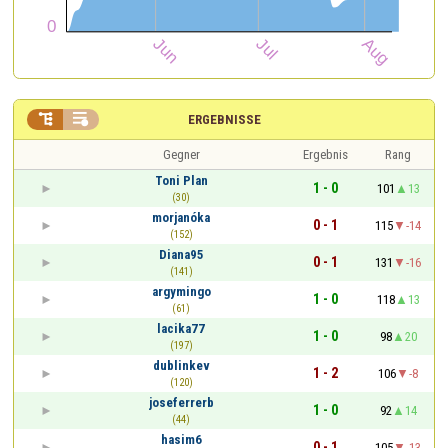


ERGEBNISSE
Gegner
Ergebnis
Rang
Toni Plan
1 - 0
101
13
(30)
morjanóka
0 - 1
115
-14
(152)
Diana95
0 - 1
131
-16
(141)
argymingo
1 - 0
118
13
(61)
lacika77
1 - 0
98
20
(197)
dublinkev
1 - 2
106
-8
(120)
joseferrerb
1 - 0
92
14
(44)
hasim6
0 - 1
105
-13