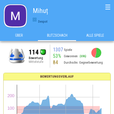
☰
Mihuț
Despot
ÜBER
BLITZSCHACH
ALLE SPIELE
1307
Spiele
114
53%
Gewonnen
(696)
Bewertung
84
Mittelstufe
Durchschn. Gegnerbewertung
BEWERTUNGSVERLAUF