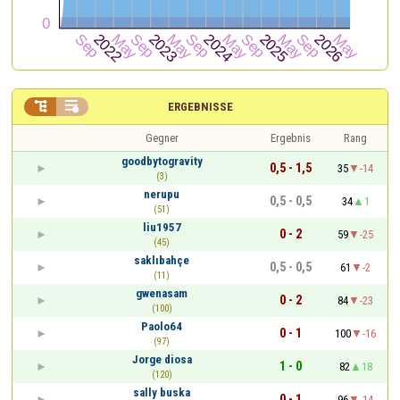


ERGEBNISSE
Gegner
Ergebnis
Rang
goodbytogravity
0,5 - 1,5
35
-14
(3)
nerupu
0,5 - 0,5
34
1
(51)
liu1957
0 - 2
59
-25
(45)
saklıbahçe
0,5 - 0,5
61
-2
(11)
gwenasam
0 - 2
84
-23
(100)
Paolo64
0 - 1
100
-16
(97)
Jorge diosa
1 - 0
82
18
(120)
sally buska
0 - 1
96
-14