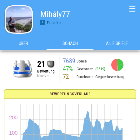
☰
Mihály77
Fanatiker
ÜBER
SCHACH
ALLE SPIELE
7689
Spiele
21
47%
Gewonnen
(3619)
Bewertung
72
Novize
Durchschn. Gegnerbewertung
BEWERTUNGSVERLAUF