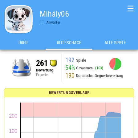
☰
Mihály06
Anwärter
ÜBER
BLITZSCHACH
ALLE SPIELE
192
Spiele
261
54%
Gewonnen
(103)
Bewertung
190
Experte
Durchschn. Gegnerbewertung
BEWERTUNGSVERLAUF