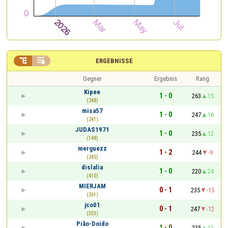


ERGEBNISSE
Gegner
Ergebnis
Rang
Kipee
1 - 0
263
15
(248)
misa57
1 - 0
247
16
(241)
JUDAS1971
1 - 0
235
12
(148)
merguezz
1 - 2
244
-9
(245)
dislalia
1 - 0
220
24
(410)
MIERJAM
0 - 1
235
-15
(261)
jco01
0 - 1
247
-12
(333)
Pião-Doido
1 - 0
235
12