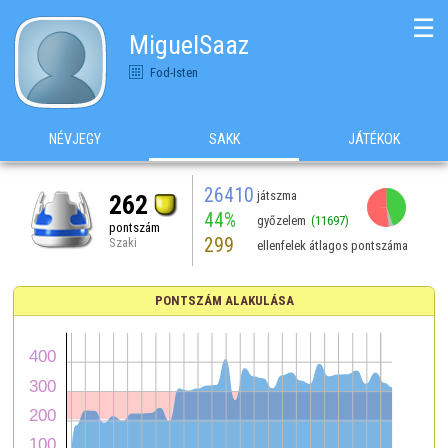
☰
MiguelSaaz
Fod-Isten
NÉVJEGY
SAKK
JÁTÉKOK
26410
játszma
262
44%
győzelem
(11697)
pontszám
299
Szaki
ellenfelek átlagos pontszáma
PONTSZÁM ALAKULÁSA