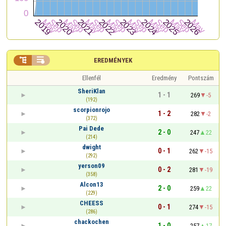


EREDMÉNYEK
Ellenfél
Eredmény
Pontszám
SheriKlan
1 - 1
269
-5
(192)
scorpionrojo
1 - 2
282
-2
(372)
Pai Dede
2 - 0
247
22
(214)
dwight
0 - 1
262
-15
(292)
yerson09
0 - 2
281
-19
(358)
Alcon13
2 - 0
259
22
(229)
CHEESS
0 - 1
274
-15
(286)
chackochen
1 - 0
257
17