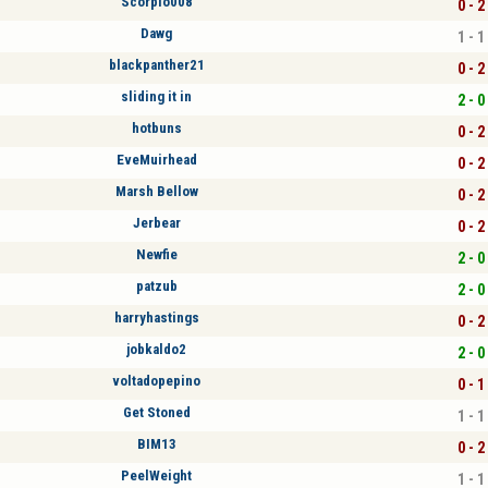
Scorpio008
0 - 2
Dawg
1 - 1
blackpanther21
0 - 2
sliding it in
2 - 0
hotbuns
0 - 2
EveMuirhead
0 - 2
Marsh Bellow
0 - 2
Jerbear
0 - 2
Newfie
2 - 0
patzub
2 - 0
harryhastings
0 - 2
jobkaldo2
2 - 0
voltadopepino
0 - 1
Get Stoned
1 - 1
BIM13
0 - 2
PeelWeight
1 - 1