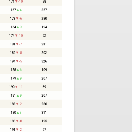
171
-10
98
167
4
357
173
-6
280
164
9
194
174
-10
92
181
-7
231
189
-8
202
194
-5
326
188
6
109
179
9
207
190
-11
69
181
9
207
183
-2
286
180
3
311
188
-8
195
191
-2
97