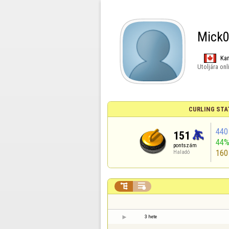
Mick
Ka
Utoljára onl
CURLING STA
440
151
44
pontszám
160
Haladó


3 hete