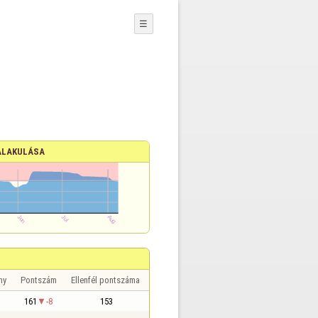
☰
ALAKULÁSA
ny
Pontszám
Ellenfél pontszáma
161
-8
153