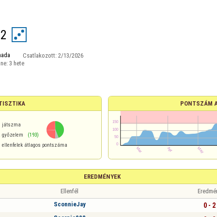
02
nada
Csatlakozott:
2/13/2026
ine:
3 hete
TISZTIKA
PONTSZÁM 
játszma
%
győzelem
(193)
ellenfelek átlagos pontszáma
EREDMÉNYEK
Ellenfél
Eredmé
SconnieJay
0 - 2