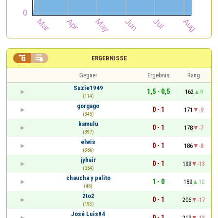


ERGEBNISSE
Gegner
Ergebnis
Rang
Suzie1949
1,5 - 0,5
162
9
(114)
gorgago
0 - 1
171
-9
(345)
kamulu
0 - 1
178
-7
(397)
elwis
0 - 1
186
-8
(386)
jyhair
0 - 1
199
-13
(254)
chaucha y palito
1 - 0
189
10
(48)
2to2
0 - 1
206
-17
(193)
José Luis94
0 - 1
219
-13