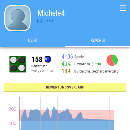
☰
Michele4
Biggie
ÜBER
REVERSI
4106
Spiele
158
40%
Gewonnen
(1628)
Bewertung
189
Fortgeschritten
Durchschn. Gegnerbewertung
BEWERTUNGSVERLAUF