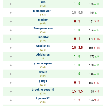
áilo
1 - 0
165
16
(164)
MementoMori.
0,5 - 0,5
164
1
(193)
mjnjmo
0 - 1
171
-7
(402)
Tiempo nuevo
1 - 0
154
17
(166)
Umberto3
0 - 1
170
-16
(172)
Graziano4
0,5 - 2,5
185
-15
(235)
Aldebaran
1 - 0
176
9
(0)
yonuncagano
1 - 0
160
16
(168)
Omela
1 - 0
146
14
(107)
patryk
0 - 1
159
-13
(235)
brooklynpower tl
0,5 - 1,5
168
-9
(219)
fgomes52
1 - 2
176
-8
(189)