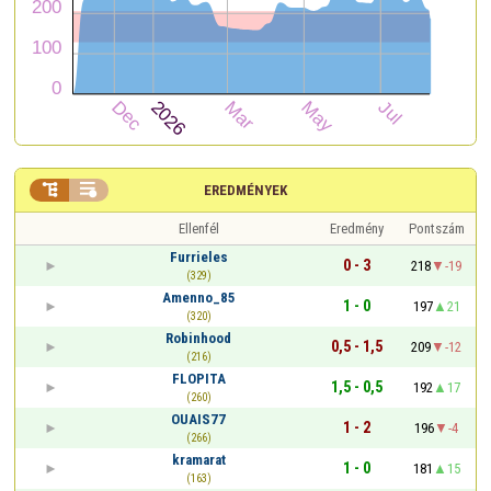


EREDMÉNYEK
Ellenfél
Eredmény
Pontszám
Furrieles
0 - 3
218
-19
(329)
Amenno_85
1 - 0
197
21
(320)
Robinhood
0,5 - 1,5
209
-12
(216)
FLOPITA
1,5 - 0,5
192
17
(260)
OUAIS77
1 - 2
196
-4
(266)
kramarat
1 - 0
181
15
(163)