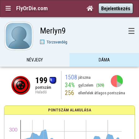
FlyOrDie.com


Bejelentkezés
Merlyn9
☰
Törzsvendég
NÉVJEGY
DÁMA
1508
játszma
199
34%
győzelem
(509)
pontszám
256
Haladó
ellenfelek átlagos pontszáma
PONTSZÁM ALAKULÁSA