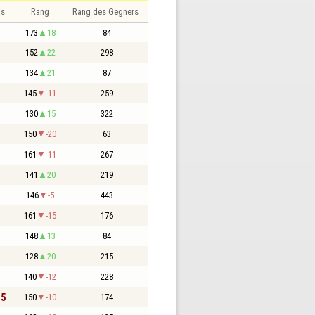
is
Rang
Rang des Gegners
173
18
84
152
22
298
134
21
87
145
-11
259
130
15
322
150
-20
63
161
-11
267
141
20
219
146
-5
443
161
-15
176
148
13
84
128
20
215
140
-12
228
,5
150
-10
174