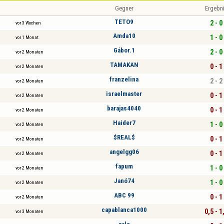
Gegner
Ergebn
TETO9
2 - 0
vor 3 Wochen
Amda10
1 - 0
vor 1 Monat
Gábor.1
2 - 0
vor 2 Monaten
TAMAKAN
0 - 1
vor 2 Monaten
franzelina
2 - 2
vor 2 Monaten
israelmaster
0 - 1
vor 2 Monaten
barajas4040
0 - 1
vor 2 Monaten
Haider7
1 - 0
vor 2 Monaten
$REAL$
0 - 1
vor 2 Monaten
angelgg06
0 - 1
vor 2 Monaten
fapum
1 - 0
vor 2 Monaten
Janó74
1 - 0
vor 2 Monaten
ABC 99
0 - 1
vor 2 Monaten
capablanca1000
0,5 - 1
vor 3 Monaten