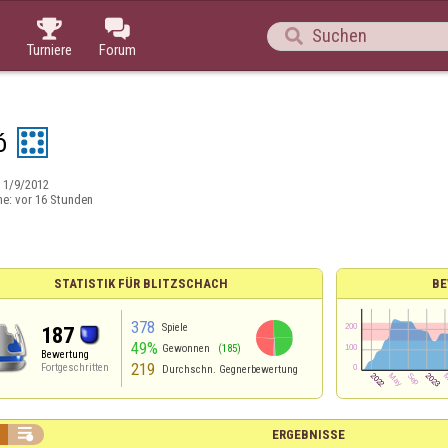



Turniere
Forum
ó
:
1/9/2012
ne:
vor 16 Stunden
STATISTIK FÜR BLITZSCHACH
BE
378
Spiele
187
49%
Gewonnen
(185)
Bewertung
219
Fortgeschritten
Durchschn. Gegnerbewertung

ERGEBNISSE