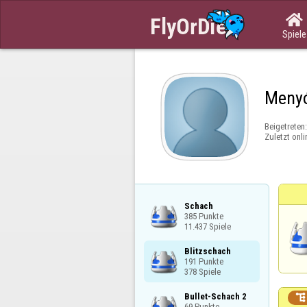

Spiele
Meny
Beigetreten
Zuletzt onli
Schach

385 Punkte

11.437 Spiele
Blitzschach

191 Punkte

378 Spiele
Bullet-Schach 2


69 Punkte
