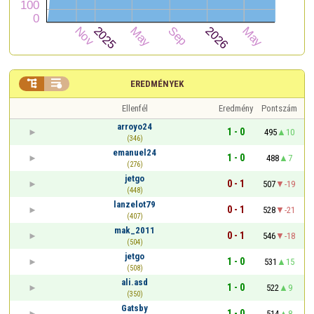


EREDMÉNYEK
Ellenfél
Eredmény
Pontszám
arroyo24
1 - 0
495
10
(346)
emanuel24
1 - 0
488
7
(276)
jetgo
0 - 1
507
-19
(448)
lanzelot79
0 - 1
528
-21
(407)
mak_2011
0 - 1
546
-18
(504)
jetgo
1 - 0
531
15
(508)
ali.asd
1 - 0
522
9
(350)
Gatsby
1 - 0
514
8