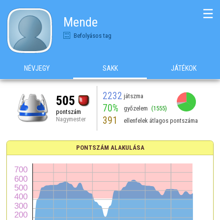
☰
Mende
Befolyásos tag
NÉVJEGY
SAKK
JÁTÉKOK
2232
játszma
505
70%
győzelem
(1555)
pontszám
391
Nagymester
ellenfelek átlagos pontszáma
PONTSZÁM ALAKULÁSA