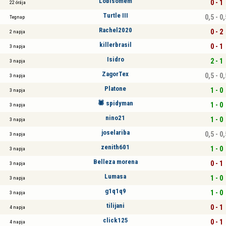
Lobisomem
0 - 1
22 órája
Turtle III
0,5 - 0,
Tegnap
Rachel2020
0 - 2
2 napja
killerbrasil
0 - 1
3 napja
Isidro
2 - 1
3 napja
ZagorTex
0,5 - 0,
3 napja
Platone
1 - 0
3 napja
🕷 spidyman
1 - 0
3 napja
nino21
1 - 0
3 napja
joselariba
0,5 - 0,
3 napja
zenith601
1 - 0
3 napja
Belleza morena
0 - 1
3 napja
Lumasa
1 - 0
3 napja
g1q1q9
1 - 0
3 napja
tilijani
0 - 1
4 napja
click125
0 - 1
4 napja