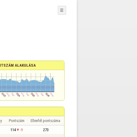
☰
NTSZÁM ALAKULÁSA
y
Pontszám
Ellenfél pontszáma
114
-9
273