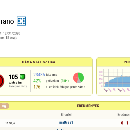
rano
t:
12/31/2020
ine:
15 órája
DÁMA STATISZTIKA
PO
23486
játszma
105
42%
győzelem
(9814)
pontszám
176
Középmezőny
ellenfelek átlagos pontszáma

EREDMÉNYEK
Ellenfél
Eredmén
mattiss3
0 - 1
15 órája