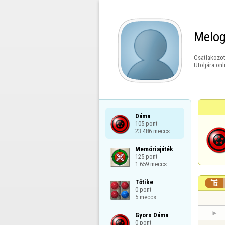
Melog
Csatlakozot
Utoljára onl
Dáma

105 pont

23 486 meccs
Memóriajáték

125 pont

1 659 meccs
Tőtike


0 pont

5 meccs
Gyors Dáma

0 pont
