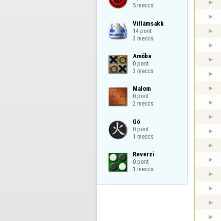
5 meccs
Villámsakk

14 pont

3 meccs
Amőba

0 pont

3 meccs
Malom

0 pont

2 meccs
Gó

0 pont

1 meccs
Reverzi

0 pont

1 meccs