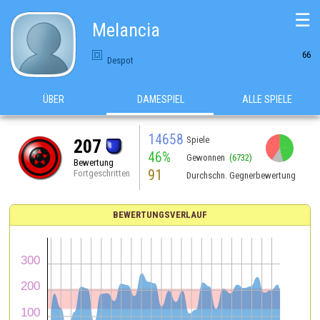
☰
Melancia
66
Despot
ÜBER
DAMESPIEL
ALLE SPIELE
14658
Spiele
207
46%
Gewonnen
(6732)
Bewertung
91
Fortgeschritten
Durchschn. Gegnerbewertung
BEWERTUNGSVERLAUF