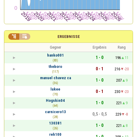


ERGEBNISSE
Gegner
Ergebnis
Rang
hanko001
1 - 0
196
11
(83)
theboro
0 - 1
216
-20
(117)
manuel chavez ca
1 - 0
207
9
(36)
lukee
0 - 1
230
-23
(70)
Hogskin04
1 - 0
221
9
(64)
carnicero13
0,5 - 0,5
229
-8
(28)
130381
1 - 0
221
8
(26)
reh100
1 - 0
209
12