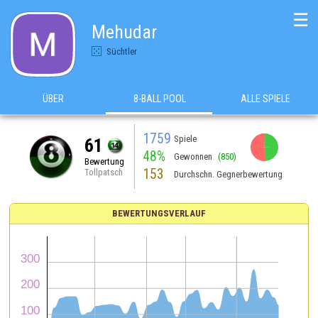
☰
Mehudar
Süchtler
ÜBER
8-BALL POOL
ALLE SPIELE
1759
Spiele
61
48%
Gewonnen
(850)
Bewertung
153
Tollpatsch
Durchschn. Gegnerbewertung
BEWERTUNGSVERLAUF