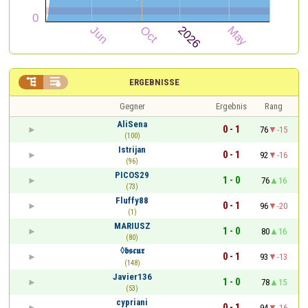


ERGEBNISSE
Gegner
Ergebnis
Rang
AliSena
0 - 1
76
-15
(100)
Istrijan
0 - 1
92
-16
(96)
PICOS29
1 - 0
76
16
(73)
Fluffy88
0 - 1
96
-20
(1)
MARIUSZ
1 - 0
80
16
(80)
◊𝖇𝖘𝖈𝖚𝖗
0 - 1
93
-13
(148)
Javier136
1 - 0
78
15
(53)
cypriani
0 - 1
94
-16