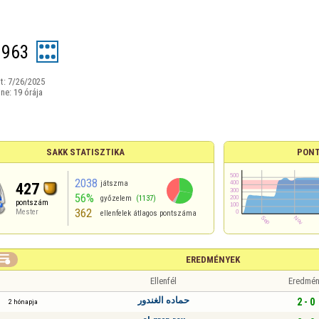
1963
t:
7/26/2025
ine:
19 órája
SAKK STATISZTIKA
PONT
2038
játszma
427
56%
győzelem
(1137)
pontszám
362
Mester
ellenfelek átlagos pontszáma

EREDMÉNYEK
Ellenfél
Eredmén
حماده الغندور
2 - 0
2 hónapja