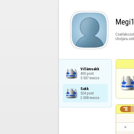
Megi
Csatlakozot
Utoljára onl
Villámsakk

405 pont

5 507 meccs
Sakk

524 pont

2 038 meccs
