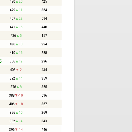
490
20
425
479
11
364
457
22
594
441
16
448
436
5
157
426
10
294
410
16
288
5
386
12
296
406
-2
434
392
14
359
378
8
355
388
-10
516
406
-18
367
396
10
269
382
14
343
396
-14
446