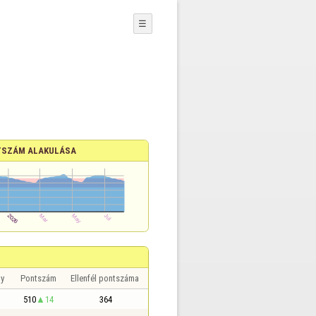
☰
SZÁM ALAKULÁSA
y
Pontszám
Ellenfél pontszáma
510
14
364