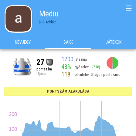
☰
Mediu
Addikt
NÉVJEGY
SAKK
JÁTÉKOK
1200
játszma
27
48%
győzelem
(578)
pontszám
118
Újonc
ellenfelek átlagos pontszáma
PONTSZÁM ALAKULÁSA