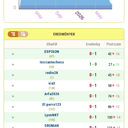


EREDMÉNYEK
Ellenfél
Eredmény
Pontszám
ESPIGON
0 - 1
43
-16
(47)
Iniciantechess
1 - 0
27
16
(30)
redin28
0 - 1
45
-18
(1)
via3
0 - 1
58
-13
(124)
Arfa2026
0 - 1
74
-16
(81)
El perro123
0 - 1
86
-12
(167)
LyonNKT
0 - 1
100
-14
(140)
DROMAN
0 - 1
113
-13