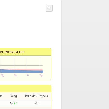
☰
RTUNGSVERLAUF
is
Rang
Rang des Gegners
16
2
~13