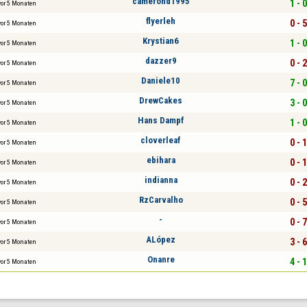
camerond1995
1 - 0
vor 5 Monaten
flyerleh
0 - 5
vor 5 Monaten
Krystian6
1 - 0
vor 5 Monaten
dazzer9
0 - 2
vor 5 Monaten
Daniele10
7 - 0
vor 5 Monaten
DrewCakes
3 - 0
vor 5 Monaten
Hans Dampf
1 - 0
vor 5 Monaten
cloverleaf
0 - 1
vor 5 Monaten
ebihara
0 - 1
vor 5 Monaten
indianna
0 - 2
vor 5 Monaten
RzCarvalho
0 - 5
vor 5 Monaten
-
0 - 7
vor 5 Monaten
ALópez
3 - 6
vor 5 Monaten
Onanre
4 - 1
vor 5 Monaten