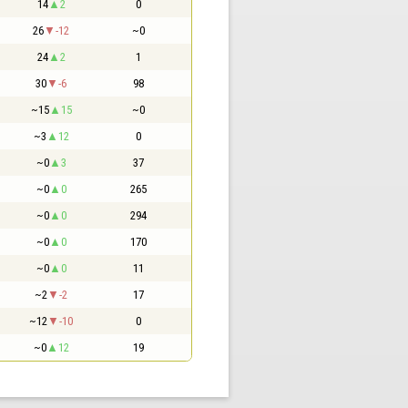
14
2
0
26
-12
~0
24
2
1
30
-6
98
~15
15
~0
~3
12
0
~0
3
37
~0
0
265
~0
0
294
~0
0
170
~0
0
11
~2
-2
17
~12
-10
0
~0
12
19