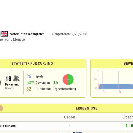
Vereinigtes Königreich
Beigetreten:
2/20/2026
ne:
vor 5 Monaten
STATISTIK FÜR CURLING
BEWE
26
Spiele
18
50%
Gewonnen
(13)
Bewertung
62
Novize
Durchschn. Gegnerbewertung
ERGEBNISSE
Gegner
Ergebn
-
1 - 0
vor 5 Monaten