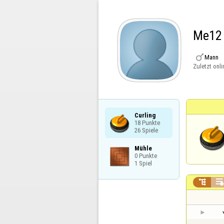
Me12

Mann
Zuletzt onli
Curling

18 Punkte

26 Spiele
Mühle

0 Punkte

1 Spiel

