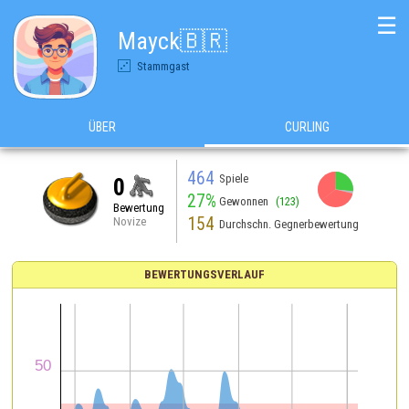
☰
Mayck🇧🇷
Stammgast
ÜBER
CURLING
464
Spiele
0
27%
Gewonnen
(123)
Bewertung
154
Novize
Durchschn. Gegnerbewertung
BEWERTUNGSVERLAUF