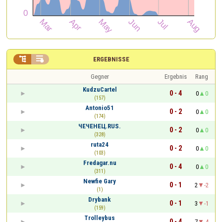


ERGEBNISSE
Gegner
Ergebnis
Rang
KudzuCartel
0 - 4
0
0
(157)
Antonio51
0 - 2
0
0
(174)
ЧЕЧЕНЕЦ.RUS.
0 - 2
0
0
(328)
ruta24
0 - 2
0
0
(103)
Fredagar.nu
0 - 4
0
0
(311)
Newfie Gary
0 - 1
2
-2
(1)
Drybank
0 - 1
3
-1
(159)
Trolleybus
0 - 4
7
-4