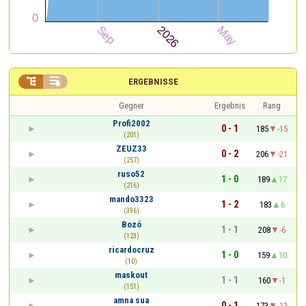


ERGEBNISSE
Gegner
Ergebnis
Rang
Profi2002
0 - 1
185
-15
(201)
ZEUZ33
0 - 2
206
-21
(257)
ruso52
1 - 0
189
17
(216)
mando3323
1 - 2
183
6
(396)
Bozó
1 - 1
208
-6
(123)
ricardocruz
1 - 0
159
10
(10)
maskout
1 - 1
160
-1
(151)
amna sua
0 - 1
173
-13