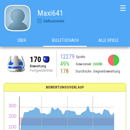
☰
Maxi641
Einflussreiche
ÜBER
BULLET-SCHACH
ALLE SPIELE
12279
Spiele
170
49%
Gewonnen
(6008)
Bewertung
178
Fortgeschritten
Durchschn. Gegnerbewertung
BEWERTUNGSVERLAUF