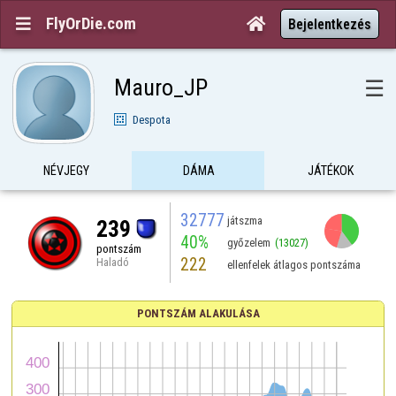
FlyOrDie.com


Bejelentkezés
Mauro_JP
☰
Despota
NÉVJEGY
DÁMA
JÁTÉKOK
32777
játszma
239
40%
győzelem
(13027)
pontszám
222
Haladó
ellenfelek átlagos pontszáma
PONTSZÁM ALAKULÁSA