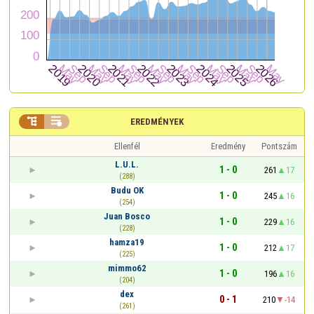


EREDMÉNYEK
Ellenfél
Eredmény
Pontszám
L.U.L.
1 - 0
261
17
(288)
Budu OK
1 - 0
245
16
(254)
Juan Bosco
1 - 0
229
16
(228)
hamza19
1 - 0
212
17
(225)
mimmo62
1 - 0
196
16
(204)
dex
0 - 1
210
-14
(261)