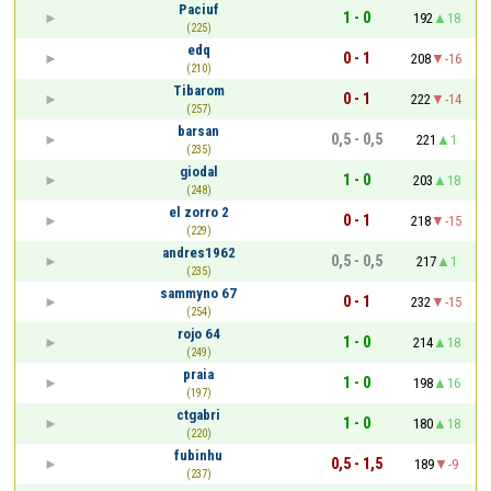
Paciuf
1 - 0
192
18
(225)
edq
0 - 1
208
-16
(210)
Tibarom
0 - 1
222
-14
(257)
barsan
0,5 - 0,5
221
1
(235)
giodal
1 - 0
203
18
(248)
el zorro 2
0 - 1
218
-15
(229)
andres1962
0,5 - 0,5
217
1
(235)
sammyno 67
0 - 1
232
-15
(254)
rojo 64
1 - 0
214
18
(249)
praia
1 - 0
198
16
(197)
ctgabri
1 - 0
180
18
(220)
fubinhu
0,5 - 1,5
189
-9
(237)