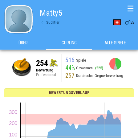
☰
Matty5

Süchtler
55
ÜBER
CURLING
ALLE SPIELE
516
Spiele
254
44%
Gewonnen
(225)
Bewertung
257
Professional
Durchschn. Gegnerbewertung
BEWERTUNGSVERLAUF