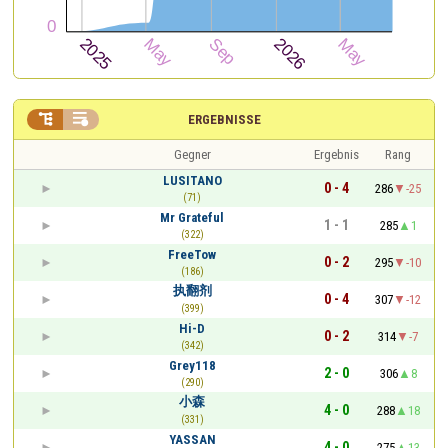


ERGEBNISSE
Gegner
Ergebnis
Rang
LUSITANO
0 - 4
286
-25
(71)
Mr Grateful
1 - 1
285
1
(322)
FreeTow
0 - 2
295
-10
(186)
执翻剂
0 - 4
307
-12
(399)
Hi-D
0 - 2
314
-7
(342)
Grey118
2 - 0
306
8
(290)
小森
4 - 0
288
18
(331)
YASSAN
4 - 0
275
13