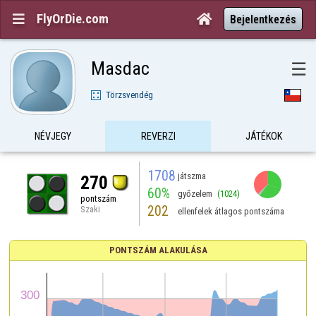
FlyOrDie.com


Bejelentkezés
Masdac
☰
Törzsvendég
NÉVJEGY
REVERZI
JÁTÉKOK
1708
játszma
270
60%
győzelem
(1024)
pontszám
202
Szaki
ellenfelek átlagos pontszáma
PONTSZÁM ALAKULÁSA