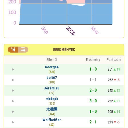


EREDMÉNYEK
Ellenfél
Eredmény
Pontszám
George4
1 - 0
251
19
(323)
bolt67
1 - 1
256
-5
(183)
Jérémie5
2 - 0
243
13
(77)
mkdepb
3 - 0
222
21
(136)
太極圖
1 - 0
208
14
(164)
Wolfbeißer
2 - 1
213
-5
(22)