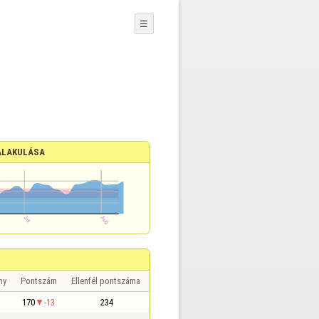
☰
ALAKULÁSA
ny
Pontszám
Ellenfél pontszáma
170
-13
234