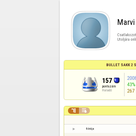
Marvi
Csatlakozot
Utoljára onl
BULLET SAKK 2 
200
157
43%
pontszám
267
Haladó


6 órája