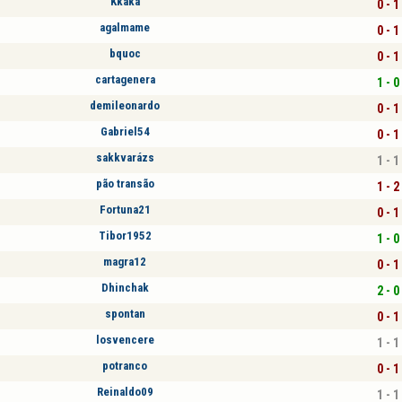
Kkaka
0 - 1
agalmame
0 - 1
bquoc
0 - 1
cartagenera
1 - 0
demileonardo
0 - 1
Gabriel54
0 - 1
sakkvarázs
1 - 1
pão transão
1 - 2
Fortuna21
0 - 1
Tibor1952
1 - 0
magra12
0 - 1
Dhinchak
2 - 0
spontan
0 - 1
losvencere
1 - 1
potranco
0 - 1
Reinaldo09
1 - 1