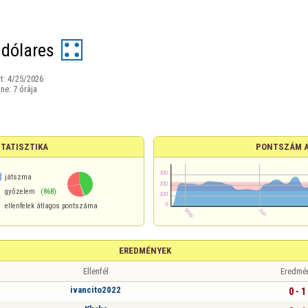
 dólares
t:
4/25/2026
ine:
7 órája
STATISZTIKA
PONTSZÁM 
8
játszma
győzelem
(868)
ellenfelek átlagos pontszáma
EREDMÉNYEK
Ellenfél
Eredmé
ivancito2022
0 - 1