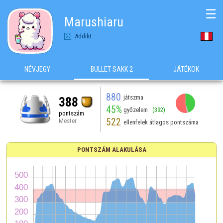
☰
Marushiaru
Addikt
NÉVJEGY
BULLET SAKK 2
JÁTÉKOK
880
játszma
388
45%
győzelem
(392)
pontszám
522
Mester
ellenfelek átlagos pontszáma
PONTSZÁM ALAKULÁSA