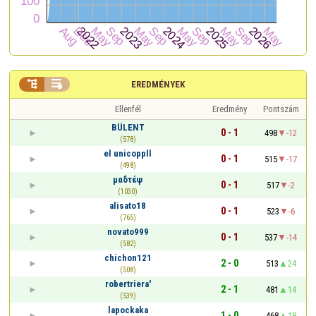


EREDMÉNYEK
Ellenfél
Eredmény
Pontszám
BÜLENT
0 - 1
498
-12
(578)
el unicoppll
0 - 1
515
-17
(498)
μαδτέψ
0 - 1
517
-2
(1030)
alisato18
0 - 1
523
-6
(765)
novato999
0 - 1
537
-14
(582)
chichon121
2 - 0
513
24
(508)
robertriera'
2 - 1
481
14
(539)
lapockaka
1 - 0
468
18