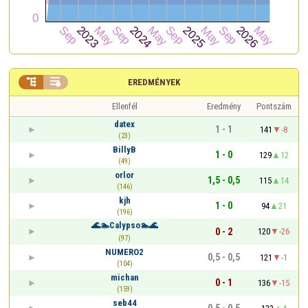


EREDMÉNYEK
Ellenfél
Eredmény
Pontszám
datex
1 - 1
141
-8
(23)
BillyB
1 - 0
129
12
(49)
orlor
1,5 - 0,5
115
14
(146)
kjh
1 - 0
94
21
(196)
🌊🏊Calypso🏊🌊
0 - 2
120
-26
(97)
NUMERO2
0,5 - 0,5
121
-1
(104)
michan
0 - 1
136
-15
(159)
seb44