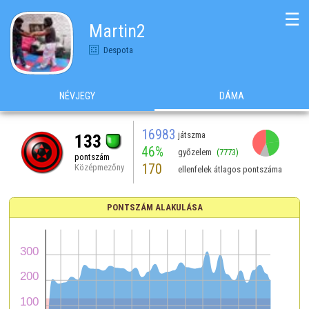
☰
Martin2
Despota
NÉVJEGY
DÁMA
16983
játszma
133
46%
győzelem
(7773)
pontszám
170
Középmezőny
ellenfelek átlagos pontszáma
PONTSZÁM ALAKULÁSA