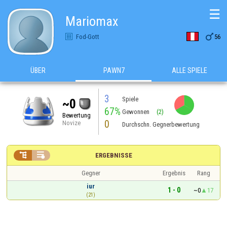
☰
Mariomax

Fod-Gott
56
ÜBER
PAWN7
ALLE SPIELE
3
Spiele
~0
67%
Gewonnen
(2)
Bewertung
0
Novize
Durchschn. Gegnerbewertung


ERGEBNISSE
Gegner
Ergebnis
Rang
iur
1 - 0
~0
17
(21)