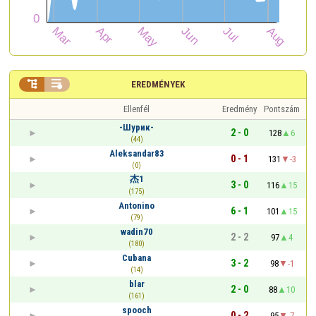


EREDMÉNYEK
Ellenfél
Eredmény
Pontszám
-Шурик-
2 - 0
128
6
(44)
Aleksandar83
0 - 1
131
-3
(0)
杰1
3 - 0
116
15
(175)
Antonino
6 - 1
101
15
(79)
wadin70
2 - 2
97
4
(180)
Cubana
3 - 2
98
-1
(14)
blar
2 - 0
88
10
(161)
spooch
0 - 2
95
-7