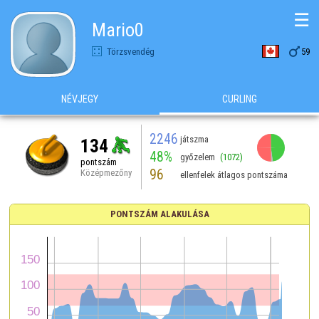
☰
Mario0

Törzsvendég
59
NÉVJEGY
CURLING
2246
játszma
134
48%
győzelem
(1072)
pontszám
96
Középmezőny
ellenfelek átlagos pontszáma
PONTSZÁM ALAKULÁSA