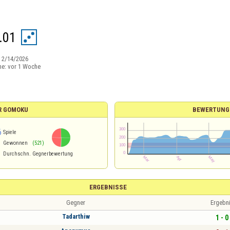
.01
:
2/14/2026
ne:
vor 1 Woche
R GOMOKU
BEWERTUNG
6
Spiele
Gewonnen
(521)
Durchschn. Gegnerbewertung
ERGEBNISSE
Gegner
Ergebn
Tadarthiw
1 - 0