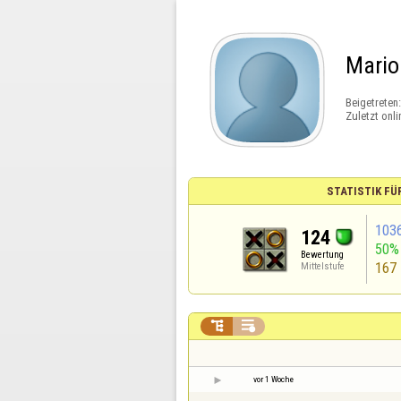
Mario
Beigetreten
Zuletzt onli
STATISTIK FÜ
103
124
50%
Bewertung
167
Mittelstufe


vor 1 Woche