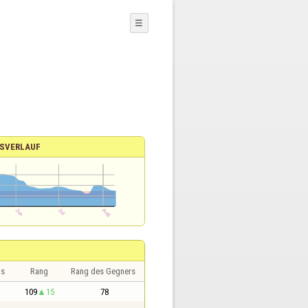
☰
SVERLAUF
is
Rang
Rang des Gegners
109
15
78