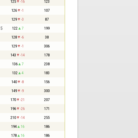
125
-16
123
126
-1
107
129
-3
87
,5
122
7
199
128
-6
38
129
-1
306
143
-14
178
136
7
238
132
4
183
140
-8
156
149
-9
300
170
-21
207
196
-26
171
210
-14
255
194
16
186
178
16
186