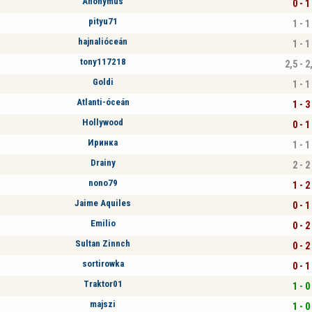
Anonymus
0 - 1
pityu71
1 - 1
hajnalióceán
1 - 1
tony117218
2,5 - 2
Goldi
1 - 1
Atlanti-óceán
1 - 3
Hollywood
0 - 1
Иринка
1 - 1
Drainy
2 - 2
nono79
1 - 2
Jaime Aquiles
0 - 1
Emilio
0 - 2
Sultan Zinnch
0 - 2
sortirowka
0 - 1
Traktor01
1 - 0
majszi
1 - 0