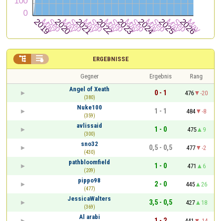


ERGEBNISSE
Gegner
Ergebnis
Rang
Angel of Xeath
0 - 1
476
-20
(380)
Nuke100
1 - 1
484
-8
(359)
avlissaid
1 - 0
475
9
(300)
sno32
0,5 - 0,5
477
-2
(430)
pathbloomfield
1 - 0
471
6
(209)
pippo98
2 - 0
445
26
(477)
JessicaWalters
3,5 - 0,5
427
18
(369)
Al arabi
1 - 2
441
-14