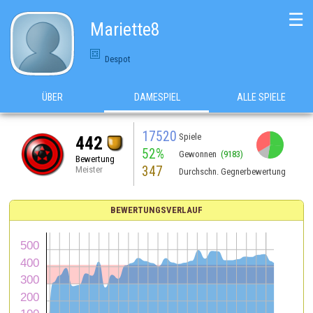
☰
Mariette8
Despot
ÜBER
DAMESPIEL
ALLE SPIELE
17520
Spiele
442
52%
Gewonnen
(9183)
Bewertung
347
Meister
Durchschn. Gegnerbewertung
BEWERTUNGSVERLAUF